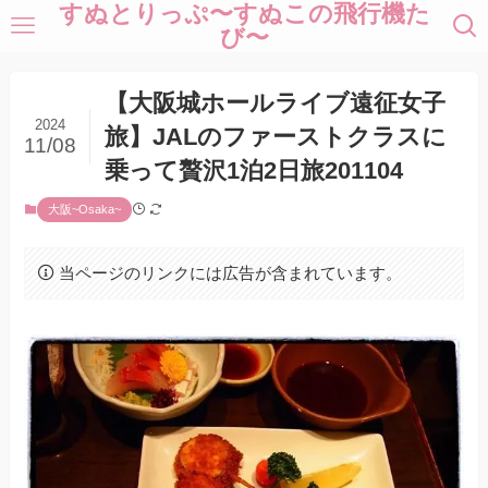
すぬとりっぷ〜すぬこの飛行機た
び〜
【大阪城ホールライブ遠征女子
2024
旅】JALのファーストクラスに
11/08
乗って贅沢1泊2日旅201104
大阪~Osaka~
当ページのリンクには広告が含まれています。