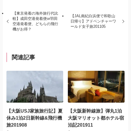
【東京発着の海外旅行代比
【JAL南紀白浜便で和歌山
較】成田空港発着便or羽田
日帰り】アドベンチャーワ
空港発着便、どちらの飛行
ールド女子旅201105
機がお得？
関連記事
【大阪USJ家族旅行記】夏
【大阪新幹線旅】弾丸1泊
休み1泊2日新幹線&飛行機
大阪マリオット都ホテル宿
旅201908
泊記201911