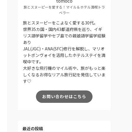
tomoco
旅とスヌーピーを愛する！マイル＆ホテル満喫トラ
ベラー
旅とスヌーピーをこよなく愛する30代。
世界35カ国・国内43都道府県を巡り、イギ
リス語学留学やセブ島での親娘語学留学経験
あり
JAL(JGC)・ANA(SFC)修行を解脱し、マリオ
ットボンヴォイを活用したホテルステイを満
喫中です。
大好きな飛行機のマイル術や、旅がもっと楽
しくなるお得なリアル旅行記を発信していま
す♡
お問い合わせはこちら
最近の投稿