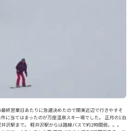
の最終営業日あたりに急遽決めたので関東近辺で行きやすそ
条件に当てはまったのが万座温泉スキー場でした。 正月の1泊
軽井沢駅まで。 軽井沢駅からは路線バスで約2時間弱。。。