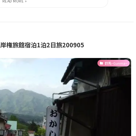
権旅館宿泊1泊2日旅200905
群馬~Gunma~