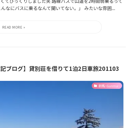
て高くてびっくりしました笑 路線バスで山道を2時間弱乗るって
んなにバスに乗るなんて聞いてない。」 みたいな雰囲...
ブログ】貸別荘を借りて1泊2日車旅201103
群馬~Gunma~