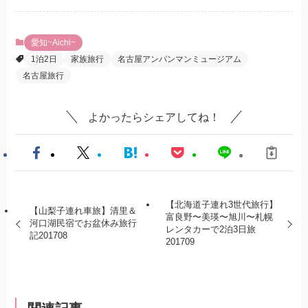
愛知~Aichi~
1泊2日
家族旅行
名古屋アンパンマンミュージアム
名古屋旅行
よかったらシェアしてね！
【北海道子連れ3世代旅行】
【山梨子連れ車旅】清里＆
富良野〜美瑛〜旭川〜札幌
河口湖民宿でお盆休み旅行
レンタカーで2泊3日旅
記201708
201709