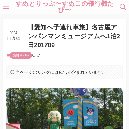
すぬとりっぷ〜すぬこの飛行機た
び〜
【愛知へ子連れ車旅】名古屋ア
2024
ンパンマンミュージアムへ1泊2
11/04
日201709
愛知~Aichi~
当ページのリンクには広告が含まれています。